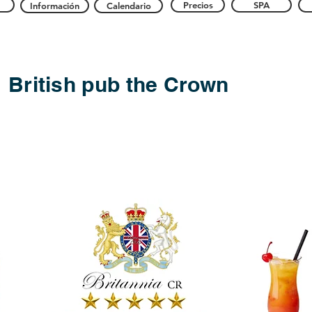
Precios
SPA
Información
Calendario
British pub
the Crown