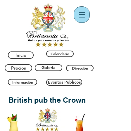
Calendario
Inicio
Galeria
Precios
Dirección
Eventos Publicos
Información
British pub
the Crown