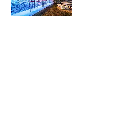
Todos los derechos reservados a Britannia CR
y a IMPERIO BRITANNIA CR SOCIEDAD DE
RESPONSABILIDAD LIMITADA
Cédula Jurídica
3102754183
Fecha Vencimiento 2118
www.britanniacr.com
Para reservaciones:
San Jose CR [00506]
8701-2914
LONDON UK (Solo Por WhatsApp) [0044]
7850 212935