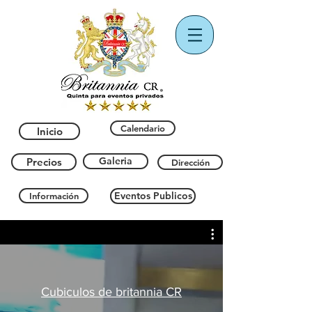
Calendario
Inicio
Galeria
Precios
Dirección
Eventos Publicos
Información
Cubiculos de britannia CR